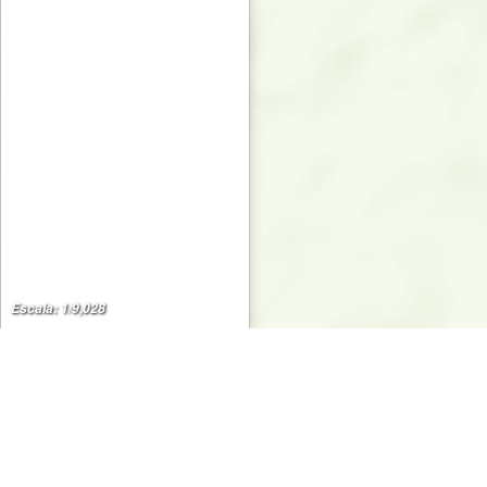
Escala: 1/9,028
SISFOR PopUp