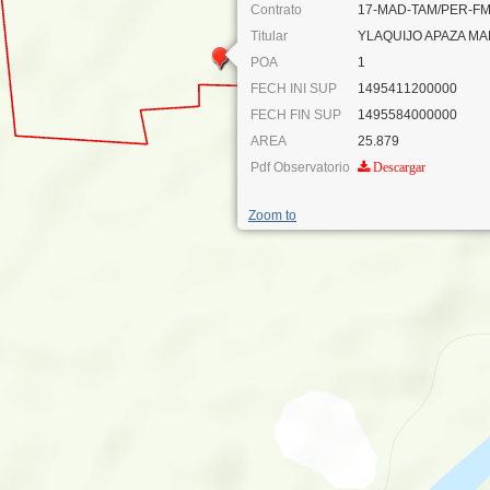
Contrato
17-MAD-TAM/PER-FM
Titular
YLAQUIJO APAZA MA
POA
1
FECH INI SUP
1495411200000
FECH FIN SUP
1495584000000
AREA
25.879
Pdf Observatorio
Descargar
Zoom to