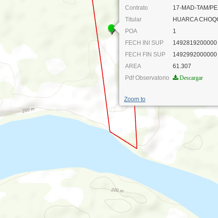
Contrato
17-MAD-TAM/PE
Titular
HUARCA CHOQ
POA
1
FECH INI SUP
1492819200000
FECH FIN SUP
1492992000000
AREA
61.307
Pdf Observatorio
Descargar
Zoom to