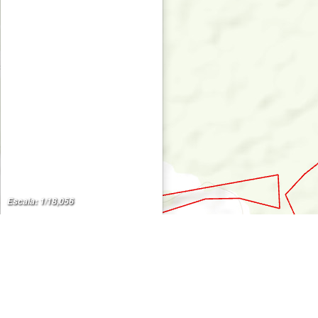
Escala: 1/18,056
SISFOR PopUp