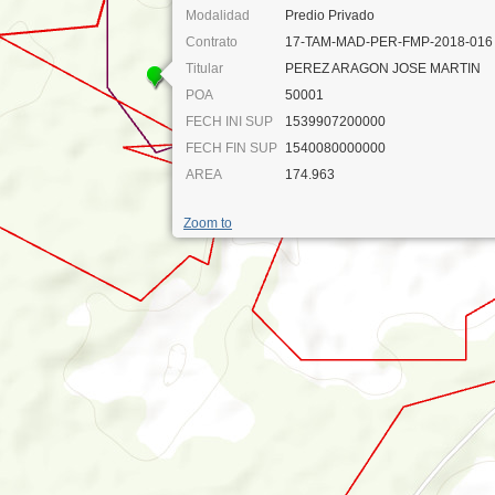
Modalidad
Predio Privado
Contrato
17-TAM-MAD-PER-FMP-2018-016
Titular
PEREZ ARAGON JOSE MARTIN
POA
50001
FECH INI SUP
1539907200000
FECH FIN SUP
1540080000000
AREA
174.963
Zoom to