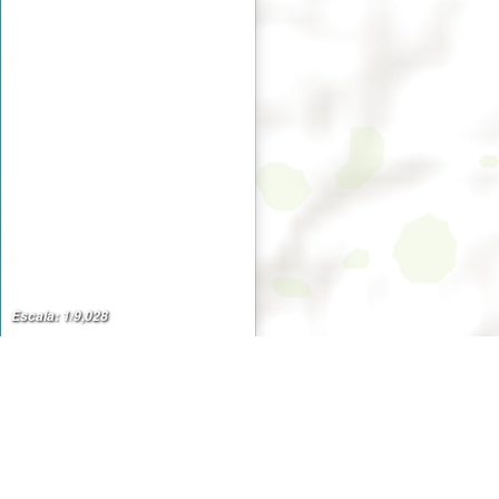
Escala: 1/9,028
SISFOR PopUp