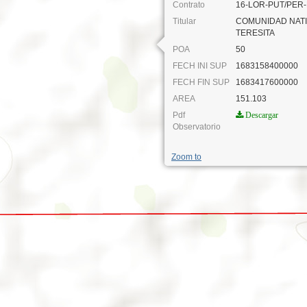
Contrato
16-LOR-PUT/PER-
Titular
COMUNIDAD NATI
TERESITA
POA
50
FECH INI SUP
1683158400000
FECH FIN SUP
1683417600000
AREA
151.103
Pdf
Descargar
Observatorio
Zoom to