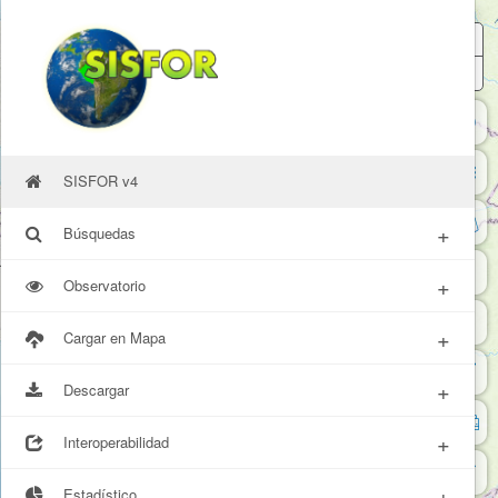
+
Z
In
−
Z
O
SISFOR v4
+
Búsquedas
+
Observatorio
+
Cargar en Mapa
+
Descargar
+
Interoperabilidad
+
Estadístico